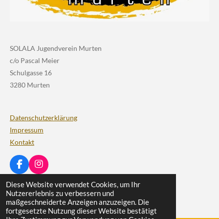
SOLALA Jugendverein Murten
c/o Pascal Meier
Schulgasse 16
3280 Murten
Datenschutzerklärung
Impressum
Kontakt
F
I
a
n
© 2024 Solala Murten. Alle Rechte vorbehalten.
Diese Website verwendet Cookies, um Ihr
c
s
Nutzererlebnis zu verbessern und
Mit Unterstützung von
Webador
e
t
maßgeschneiderte Anzeigen anzuzeigen. Die
b
a
fortgesetzte Nutzung dieser Website bestätigt
o
g