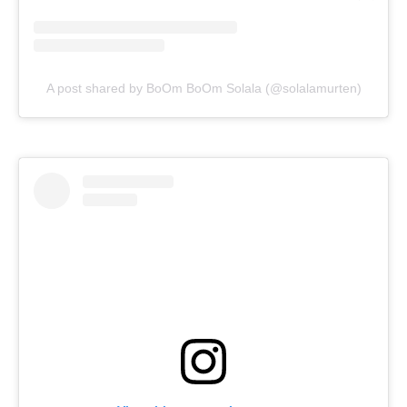
A post shared by BoOm BoOm Solala (@solalamurten)