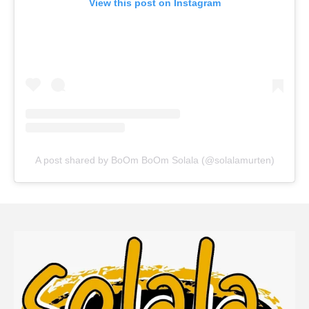
View this post on Instagram
A post shared by BoOm BoOm Solala (@solalamurten)