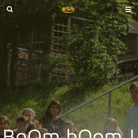
Zum
Hauptinhalt
springen
BoOm bOom !