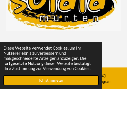
SOLALA Jugendverein Murten
Diese Website verwendet Cookies, um Ihr
Nutzererlebnis zu verbessern und
c/o Pascal Meier
maßgeschneiderte Anzeigen anzuzeigen. Die
Schulgasse 16
fortgesetzte Nutzung dieser Website bestätigt
3280 Murten
Ihre Zustimmung zur Verwendung von Cookies.
Ich stimme zu
E-Mail
Karte
Instagram
Datenschutzerklärung
Impressum
Kontakt
F
I
a
n
© 2024 Solala Murten. Alle Rechte vorbehalten.
c
s