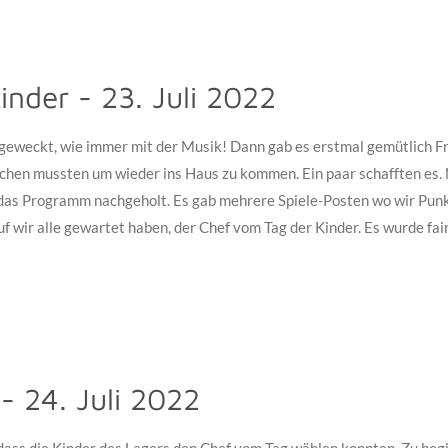
inder - 23. Juli 2022
geweckt, wie immer mit der Musik! Dann gab es erstmal gemütlich Fr
en mussten um wieder ins Haus zu kommen. Ein paar schafften es. N
h das Programm nachgeholt. Es gab mehrere Spiele-Posten wo wir Pu
 wir alle gewartet haben, der Chef vom Tag der Kinder. Es wurde fair
- 24. Juli 2022
 dass die Kinder des Lagers den Chef vom Tag wählen konnten. Zu be