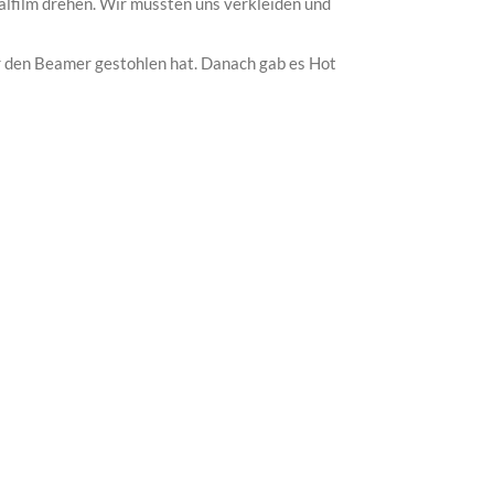
lfilm drehen. Wir mussten uns verkleiden und
r den Beamer gestohlen hat. Danach gab es Hot