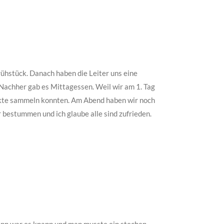
ühstück. Danach haben die Leiter uns eine
achher gab es Mittagessen. Weil wir am 1. Tag
nkte sammeln konnten. Am Abend haben wir noch
 bestummen und ich glaube alle sind zufrieden.
ginn war es knapp und man musste ein stechen