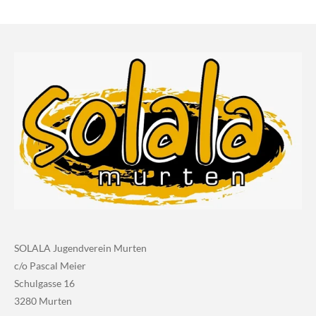
SOLALA Jugendverein Murten
c/o Pascal Meier
Schulgasse 16
3280 Murten